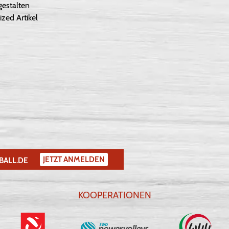
gestalten
ized Artikel
JETZT ANMELDEN
BALL.DE
KOOPERATIONEN