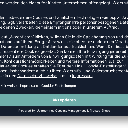
 SHORTS
NEW
-10%
MLJR PULSE MW SHORT TIGHTS
HMLPULSE WORKOUT SHORT
P 19,95 €
|
17,96
€
UVP 27,95 €
|
25,1