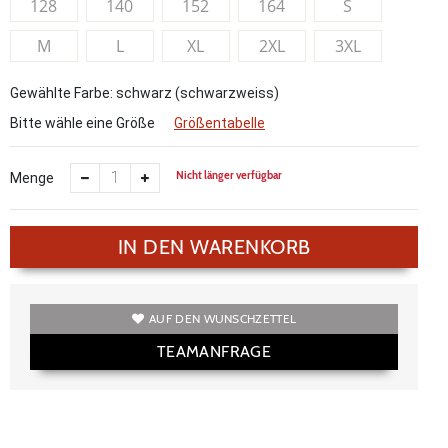
128
140
152
164
S
M
L
XL
2XL
3XL
Gewählte Farbe: schwarz (schwarzweiss)
Bitte wähle eine Größe
Größentabelle
Nicht länger verfügbar
Menge
IN DEN WARENKORB
AUF DEN WUNSCHZETTEL
TEAMANFRAGE