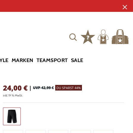
YLE
MARKEN
TEAMSPORT
SALE
24,00
€
|
UVP 42,99 €
DU SPARST 44%
inkl. 19 % MwSt.