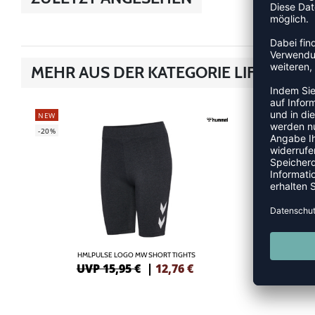
MEHR AUS DER KATEGORIE LIFESTYLE
NEW
NEW
-20%
-10%
HMLPULSE LOGO MW SHORT TIGHTS
H
UVP 15,95 €
|
12,76
€
UV