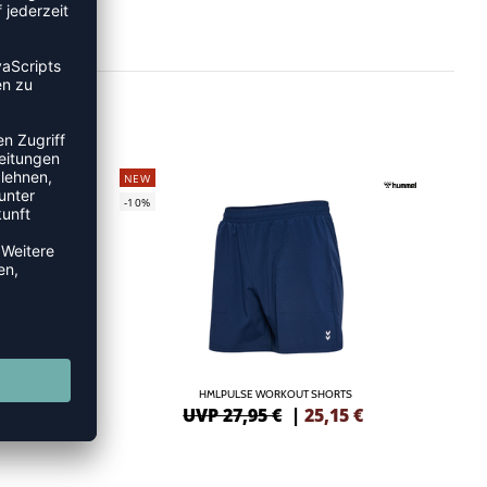
NEW
-10%
S
HMLPULSE WORKOUT SHORTS
5
€
UVP 27,95 €
|
25,15
€