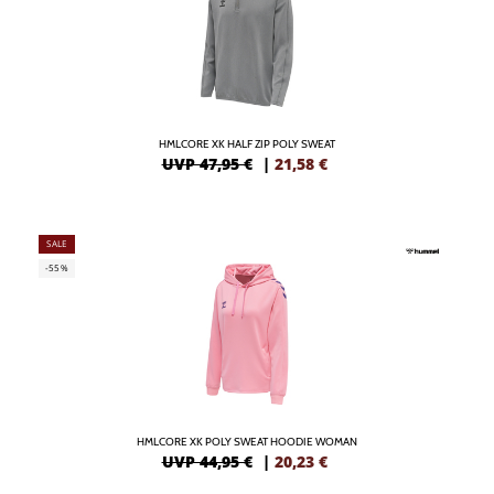
HMLCORE XK HALF ZIP POLY SWEAT
UVP 47,95 €
|
21,58
€
SALE
-55%
HMLCORE XK POLY SWEAT HOODIE WOMAN
UVP 44,95 €
|
20,23
€