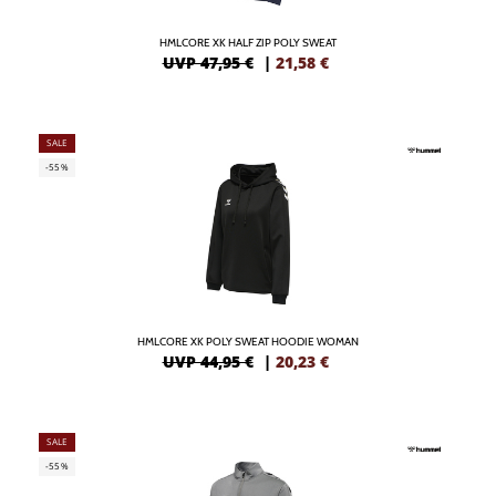
HMLCORE XK HALF ZIP POLY SWEAT
UVP 47,95 €
|
21,58
€
SALE
-55%
HMLCORE XK POLY SWEAT HOODIE WOMAN
UVP 44,95 €
|
20,23
€
SALE
-55%