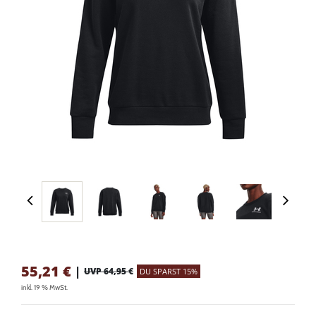
55,21
€
|
UVP 64,95 €
DU SPARST 15%
inkl. 19 % MwSt.