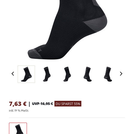
7,63
€
|
UVP 16,95 €
DU SPARST 55%
inkl. 19 % MwSt.