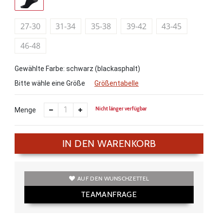
27-30
31-34
35-38
39-42
43-45
46-48
Gewählte Farbe: schwarz (blackasphalt)
Bitte wähle eine Größe
Größentabelle
Nicht länger verfügbar
Menge
IN DEN WARENKORB
AUF DEN WUNSCHZETTEL
TEAMANFRAGE