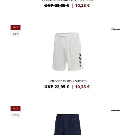
UVP 22,95 €
|
10,33
€
SALE
-55%
HMLCORE XK POLY SHORTS
UVP 22,95 €
|
10,33
€
SALE
-55%