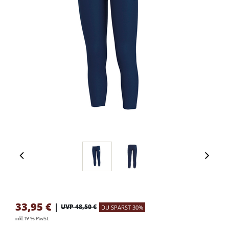
33,95
€
|
UVP 48,50 €
DU SPARST 30%
inkl. 19 % MwSt.