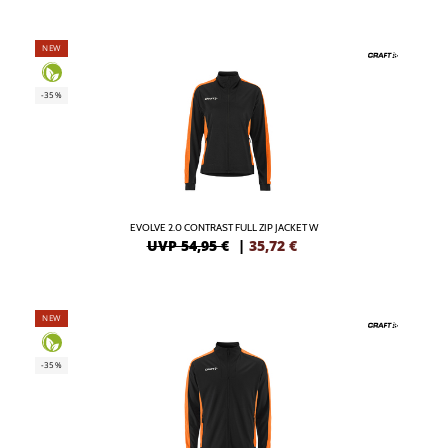
NEW
-35%
EVOLVE 2.0 CONTRAST FULL ZIP JACKET W
UVP 54,95 €
|
35,72
€
NEW
-35%