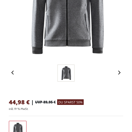
44,98
€
|
UVP 89,95 €
DU SPARST 50%
inkl. 19 % MwSt.