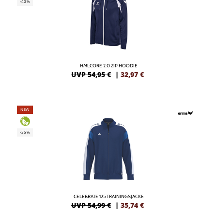
-40%
HMLCORE 2.0 ZIP HOODIE
UVP 54,95 €
|
32,97
€
NEW
-35%
CELEBRATE 125 TRAININGSJACKE
UVP 54,99 €
|
35,74
€