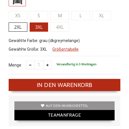
XS
S
M
L
XL
2XL
3XL
4XL
Gewählte Farbe: grau (dkgreymelange)
Gewählte Größe:
3XL
Größentabelle
Versandfertig in 5 Werktagen
Menge
IN DEN WARENKORB
AUF DEN WUNSCHZETTEL
TEAMANFRAGE