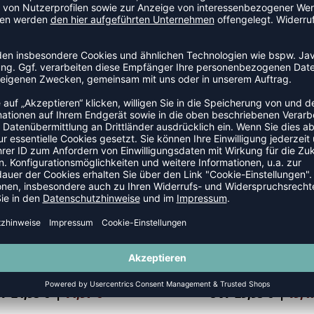
SALE
-35%
IRST SEAMLESS SHORT TIGHTS
FIRST SEAMLESS TIGHTS WOM
P 24,95 €
|
14,97
€
UVP 29,95 €
|
19,4