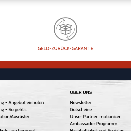
GELD-ZURÜCK-GARANTIE
ÜBER UNS
ng - Angebot einholen
Newsletter
g - So geht's
Gutscheine
ation/Ausrüster
Unser Partner: motionicer
Ambassador Programm
Trikots von hummel
Nachhaltigkeit und Soziales