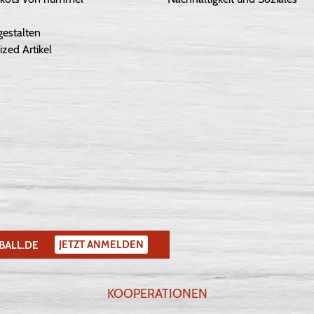
gestalten
ized Artikel
JETZT ANMELDEN
BALL.DE
KOOPERATIONEN