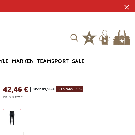
YLE
MARKEN
TEAMSPORT
SALE
42,46
€
|
UVP 49,95 €
DU SPARST 15%
inkl. 19 % MwSt.