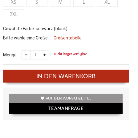
XS
S
M
L
XL
2XL
Gewählte Farbe: schwarz (black)
Bitte wähle eine Größe
Größentabelle
Nicht länger verfügbar
Menge
IN DEN WARENKORB
AUF DEN WUNSCHZETTEL
TEAMANFRAGE