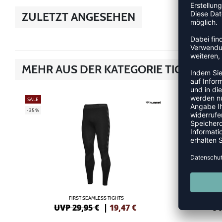
ZULETZT ANGESEHEN
MEHR AUS DER KATEGORIE TIGHTS
SALE
SALE
-35%
-40%
FIRST SEAMLESS TIGHTS
F
UVP 29,95 €
|
19,47
€
UV