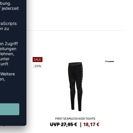
SALE
-35%
EN
FIRST SEAMLESS KIDS TIGHTS
7
€
UVP 27,95 €
|
18,17
€