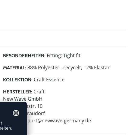
Fitting: Tight fit
BESONDERHEITEN:
88% Polyester - recycelt, 12% Elastan
MATERIAL:
Craft Essence
KOLLEKTION:
Craft
HERSTELLER:
New Wave GmbH
Geigelsteinstr. 10
83080 Oberaudorf
E-Mail:
support@newwave-germany.de