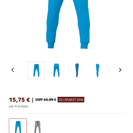
15,75
€
|
UVP 44,99 €
DU SPARST 65%
inkl. 19 % MwSt.