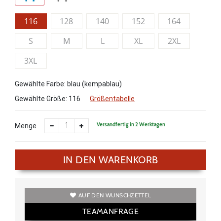
116
128
140
152
164
S
M
L
XL
2XL
3XL
Gewählte Farbe: blau (kempablau)
Gewählte Größe:
116
Größentabelle
Versandfertig in 2 Werktagen
Menge
IN DEN WARENKORB
AUF DEN WUNSCHZETTEL
TEAMANFRAGE