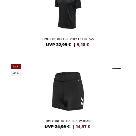
HMLCORE XK CORE POLY T-SHIRT S/S
UVP 22,95 €
|
9,18
€
SALE
-40%
HMLCORE XK HIPSTERS WOMAN
UVP 24,95 €
|
14,97
€