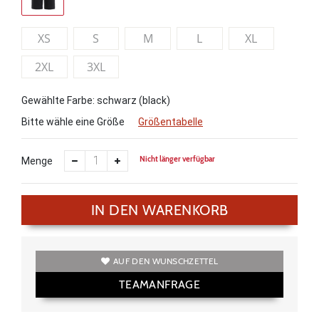
XS
S
M
L
XL
2XL
3XL
Gewählte Farbe: schwarz (black)
Bitte wähle eine Größe
Größentabelle
Nicht länger verfügbar
Menge
IN DEN WARENKORB
AUF DEN WUNSCHZETTEL
TEAMANFRAGE