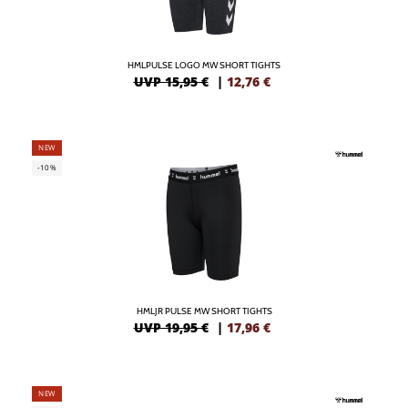
HMLPULSE LOGO MW SHORT TIGHTS
UVP 15,95 €
|
12,76
€
NEW
-10%
HMLJR PULSE MW SHORT TIGHTS
UVP 19,95 €
|
17,96
€
NEW