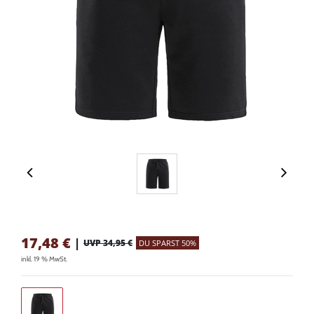
17,48
€
|
UVP 34,95 €
DU SPARST 50%
inkl. 19 % MwSt.