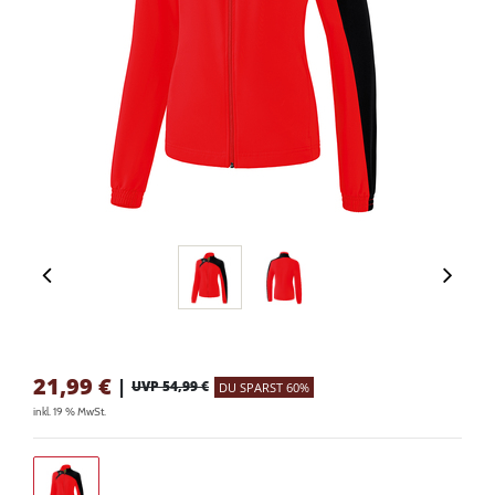
21,99
€
|
UVP 54,99 €
DU SPARST 60%
inkl. 19 % MwSt.