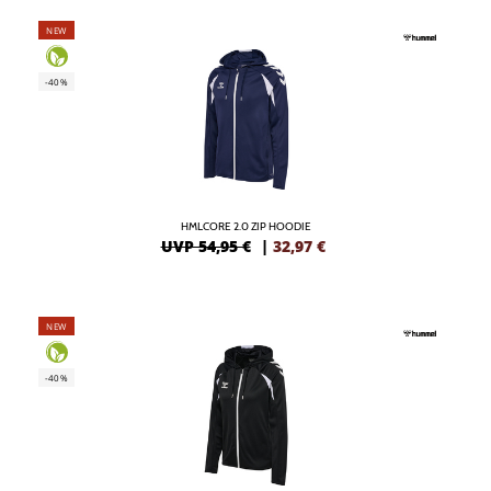
NEW
-40%
HMLCORE 2.0 ZIP HOODIE
UVP 54,95 €
|
32,97
€
NEW
-40%