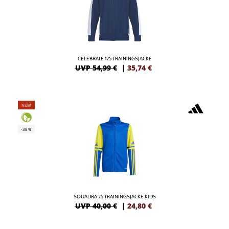
CELEBRATE 125 TRAININGSJACKE
UVP 54,99 €
|
35,74
€
NEW
-38%
SQUADRA 25 TRAININGSJACKE KIDS
UVP 40,00 €
|
24,80
€