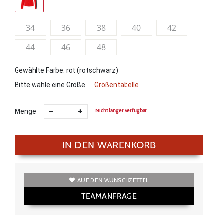
34
36
38
40
42
44
46
48
Gewählte Farbe: rot (rotschwarz)
Bitte wähle eine Größe
Größentabelle
Nicht länger verfügbar
Menge
IN DEN WARENKORB
AUF DEN WUNSCHZETTEL
TEAMANFRAGE