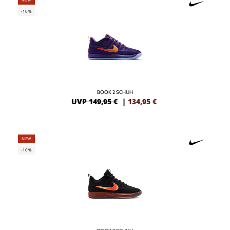
-10%
BOOK 2 SCHUH
UVP 149,95 €
|
134,95
€
NEW
-10%