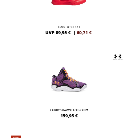
DAME X SCHUH
UVP 89,95 €
|
60,71
€
CURRY SPAWN FLOTRO NM
159,95
€
NEW