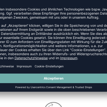
FE
SALE
-30%
KALT/HEISS-PACKUNG
HOT-COLD PACK II
P 39,95 €
|
33,96
€
UVP 4,99 €
|
3,49