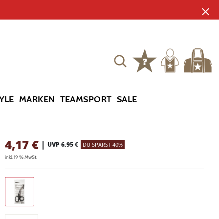
YLE
MARKEN
TEAMSPORT
SALE
4,17
€
|
UVP 6,95 €
DU SPARST 40%
inkl. 19 % MwSt.