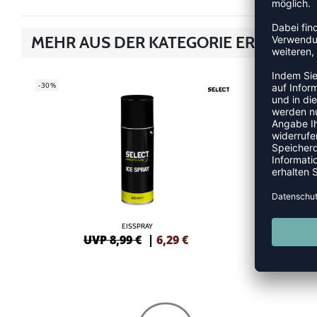
MEHR AUS DER KATEGORIE ERSTE HIL
-30%
SALE
-15%
EISSPRAY
UVP 8,99 €
|
6,29
€
UV