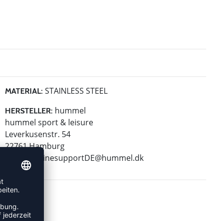
STAINLESS STEEL
MATERIAL:
hummel
HERSTELLER:
hummel sport & leisure
Leverkusenstr. 54
22761 Hamburg
E-Mail:
onlinesupportDE@hummel.dk