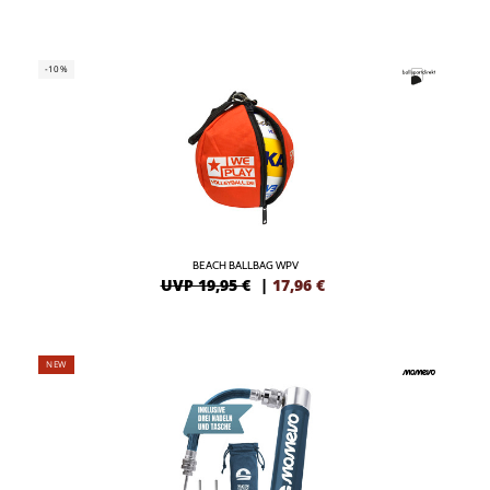
-10%
BEACH BALLBAG WPV
UVP 19,95 €
|
17,96
€
NEW