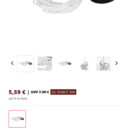
5,59
€
|
UVP 7,99 €
DU SPARST 30%
inkl. 19 % MwSt.