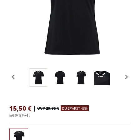
15,50
€
|
UVP 29,95 €
DU SPARST 48%
inkl. 19 % MwSt.