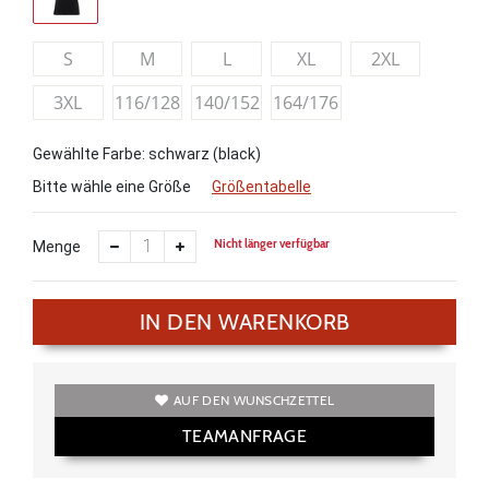
S
M
L
XL
2XL
3XL
116/128
140/152
164/176
Gewählte Farbe: schwarz (black)
Bitte wähle eine Größe
Größentabelle
Nicht länger verfügbar
Menge
IN DEN WARENKORB
AUF DEN WUNSCHZETTEL
TEAMANFRAGE