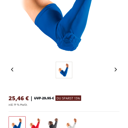
25,46
€
|
UVP 29,95 €
DU SPARST 15%
inkl. 19 % MwSt.