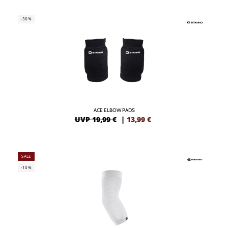
-30%
ACE ELBOW PADS
UVP 19,99 €
|
13,99
€
SALE
-10%