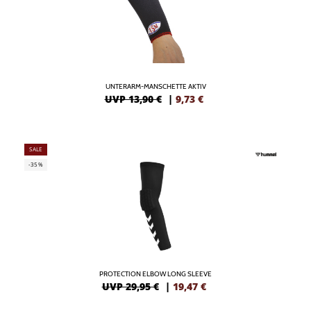
UNTERARM-MANSCHETTE AKTIV
UVP 13,90 €
|
9,73
€
SALE
-35%
PROTECTION ELBOW LONG SLEEVE
UVP 29,95 €
|
19,47
€