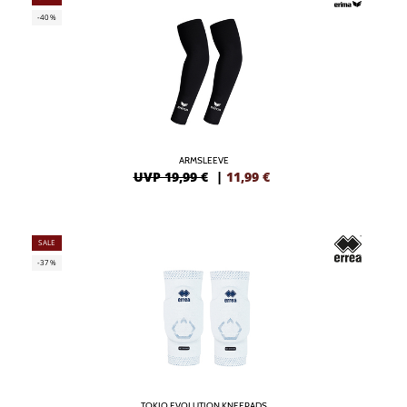
-40%
ARMSLEEVE
UVP 19,99 €
|
11,99
€
SALE
-37%
TOKIO EVOLUTION KNEEPADS