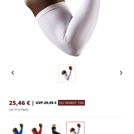
25,46
€
|
UVP 29,95 €
DU SPARST 15%
inkl. 19 % MwSt.