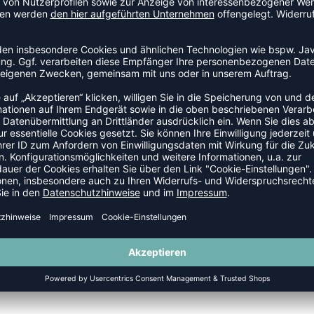
S
-55%
HMLCORE XK BASKET JERSEY
HMLCORE XK BASKET JERSE
P 24,95 €
|
11,23
€
UVP 24,95 €
|
11,2