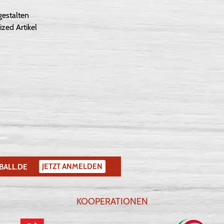
gestalten
ized Artikel
JETZT ANMELDEN
BALL.DE
KOOPERATIONEN