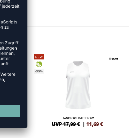
NEW
-35%
Y
TANKTOP LIGHT FLOW
3
€
UVP 17,99 €
|
11,69
€