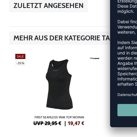
ZULETZT ANGESEHEN
MEHR AUS DER KATEGORIE TANK-TOP
SALE
SALE
-35%
-55%
FIRST SEAMLESS TANK TOP WOMAN
UVP 29,95 €
|
19,47
€
UV