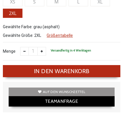
XS
S
M
L
XL
2XL
Gewählte Farbe: grau (asphalt)
Gewählte Größe:
2XL
Größentabelle
Versandfertig in 4 Werktagen
Menge
IN DEN WARENKORB
AUF DEN WUNSCHZETTEL
TEAMANFRAGE