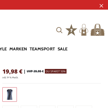
YLE
MARKEN
TEAMSPORT
SALE
19,98
€
|
UVP 39,95 €
DU SPARST 50%
inkl. 19 % MwSt.