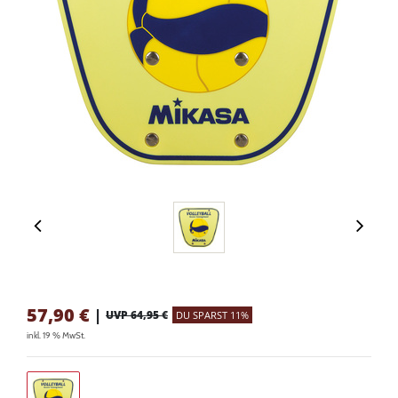
57,90
€
|
UVP 64,95 €
DU SPARST 11%
inkl. 19 % MwSt.