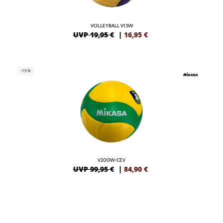
VOLLEYBALL V1.5W
UVP 19,95 €
|
16,95
€
-15%
V200W-CEV
UVP 99,95 €
|
84,90
€