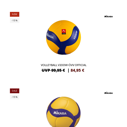
NEW
-15%
VOLLEYBALL V200W-ÖVV OFFICIAL
UVP 99,95 €
|
84,95
€
SALE
-15%