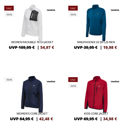
SALE
SALE
-50%
-50%
WOMEN PACKABLE TECH JACKET
NWLPHOENIX 1/2 ZIP L/S MEN
UVP 109,95 €
|
54,97
€
UVP 39,95 €
|
19,98
€
-50%
SALE
-50%
WOMEN'S CORE JACKET
KIDS CORE JACKET
UVP 84,95 €
|
42,48
€
UVP 69,95 €
|
34,98
€