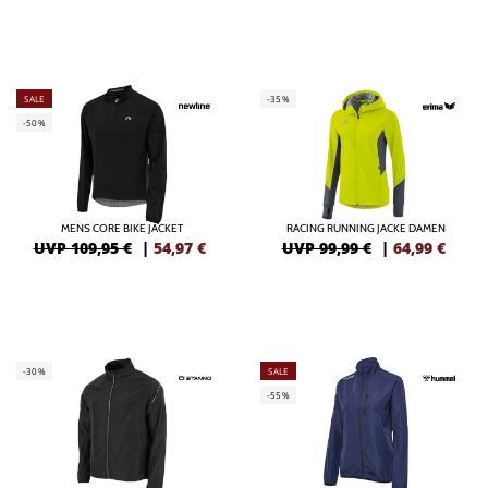
SALE
-35%
-50%
MENS CORE BIKE JACKET
RACING RUNNING JACKE DAMEN
UVP 109,95 €
|
54,97
€
UVP 99,99 €
|
64,99
€
-30%
SALE
-55%