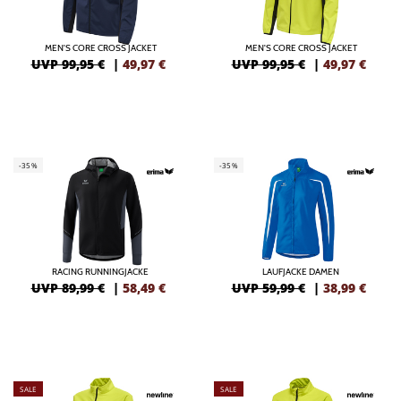
MEN'S CORE CROSS JACKET
MEN'S CORE CROSS JACKET
UVP 99,95 €
|
49,97
€
UVP 99,95 €
|
49,97
€
-35%
-35%
RACING RUNNINGJACKE
LAUFJACKE DAMEN
UVP 89,99 €
|
58,49
€
UVP 59,99 €
|
38,99
€
SALE
SALE