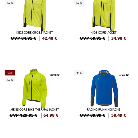
-50%
-50%
KIDS CORE CROSS JACKET
KIDS CORE JACKET
UVP 84,95 €
|
42,48
€
UVP 69,95 €
|
34,98
€
SALE
-35%
-50%
MENS CORE BIKE THERMAL JACKET
RACING RUNNINGJACKE
UVP 129,95 €
|
64,98
€
UVP 89,99 €
|
58,49
€