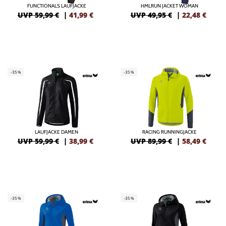
FUNCTIONALS LAUFJACKE
HMLRUN JACKET WOMAN
UVP 59,99 €
|
41,99
€
UVP 49,95 €
|
22,48
€
-35%
-35%
LAUFJACKE DAMEN
RACING RUNNINGJACKE
UVP 59,99 €
|
38,99
€
UVP 89,99 €
|
58,49
€
-35%
-35%