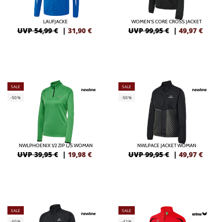
LAUFJACKE
WOMEN'S CORE CROSS JACKET
UVP 54,99 €
|
31,90
€
UVP 99,95 €
|
49,97
€
SALE
SALE
-50%
-50%
NWLPHOENIX 1/2 ZIP L/S WOMAN
NWLPACE JACKET WOMAN
UVP 39,95 €
|
19,98
€
UVP 99,95 €
|
49,97
€
SALE
SALE
-50%
-42%