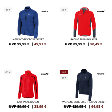
-50%
-35%
MEN'S CORE CROSS JACKET
RACING RUNNINGJACKE
UVP 99,95 €
|
49,97
€
UVP 89,99 €
|
58,49
€
-35%
SALE
-50%
LAUFJACKE DAMEN
WOMENS CORE BIKE THERMAL JACKET
UVP 59,99 €
|
38,99
€
UVP 129,95 €
|
64,98
€