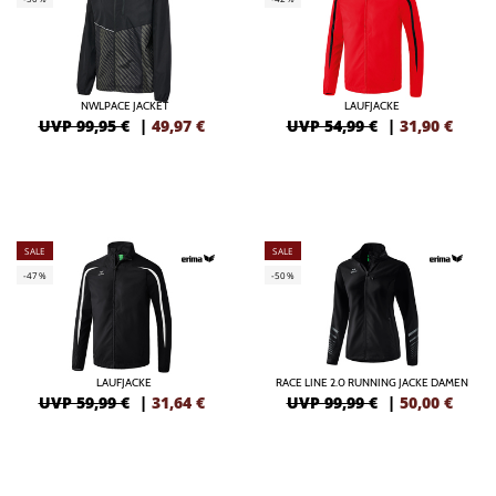
NWLPACE JACKET
LAUFJACKE
UVP 99,95 €
|
49,97
€
UVP 54,99 €
|
31,90
€
SALE
SALE
-47%
-50%
LAUFJACKE
RACE LINE 2.0 RUNNING JACKE DAMEN
UVP 59,99 €
|
31,64
€
UVP 99,99 €
|
50,00
€