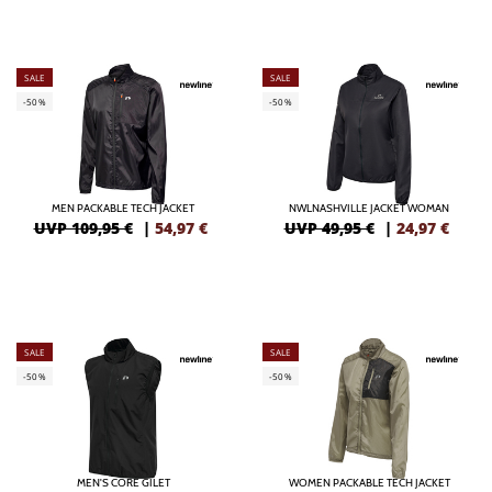
SALE
SALE
-50%
-50%
MEN PACKABLE TECH JACKET
NWLNASHVILLE JACKET WOMAN
UVP 109,95 €
|
54,97
€
UVP 49,95 €
|
24,97
€
SALE
SALE
-50%
-50%
MEN'S CORE GILET
WOMEN PACKABLE TECH JACKET