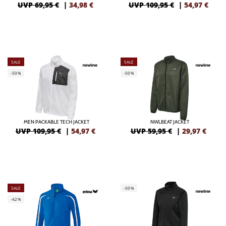
UVP 69,95 €
|
34,98
€
UVP 109,95 €
|
54,97
€
SALE
SALE
-50%
-50%
MEN PACKABLE TECH JACKET
NWLBEAT JACKET
UVP 109,95 €
|
54,97
€
UVP 59,95 €
|
29,97
€
SALE
-50%
-42%