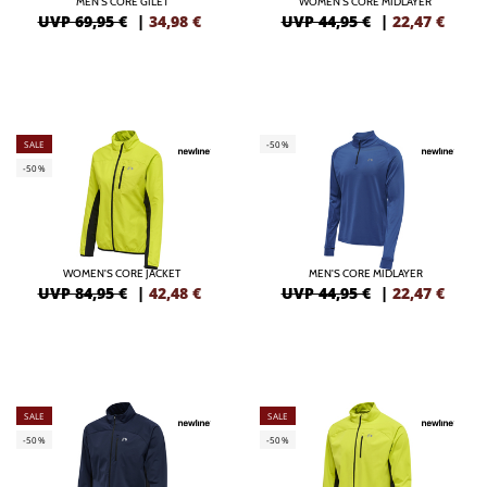
MEN'S CORE GILET
WOMEN'S CORE MIDLAYER
UVP 69,95 €
|
34,98
€
UVP 44,95 €
|
22,47
€
SALE
-50%
-50%
WOMEN'S CORE JACKET
MEN'S CORE MIDLAYER
UVP 84,95 €
|
42,48
€
UVP 44,95 €
|
22,47
€
SALE
SALE
-50%
-50%