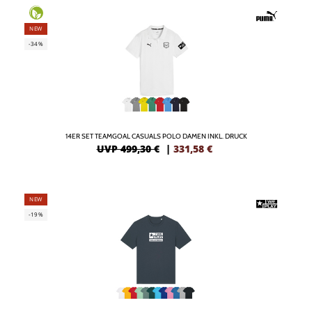
NEW
-34%
14ER SET TEAMGOAL CASUALS POLO DAMEN INKL. DRUCK
UVP 499,30 €
|
331,58
€
NEW
-19%