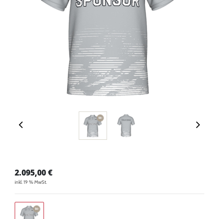
2.095,00
€
inkl. 19 % MwSt.