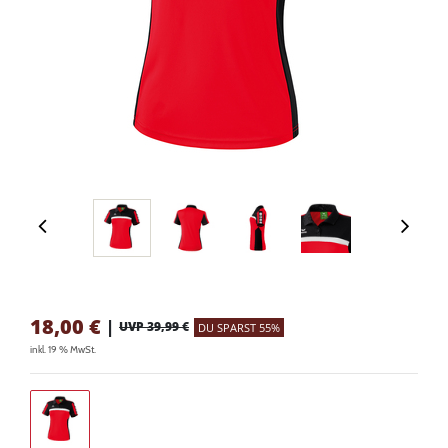
18,00
€
|
UVP 39,99 €
DU SPARST 55%
inkl. 19 % MwSt.