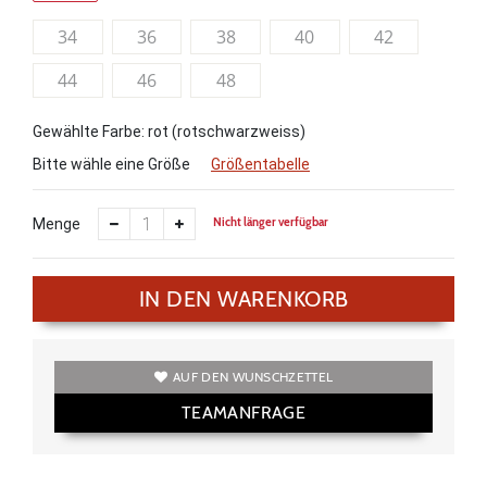
34
36
38
40
42
44
46
48
Gewählte Farbe: rot (rotschwarzweiss)
Bitte wähle eine Größe
Größentabelle
Nicht länger verfügbar
Menge
IN DEN WARENKORB
AUF DEN WUNSCHZETTEL
TEAMANFRAGE