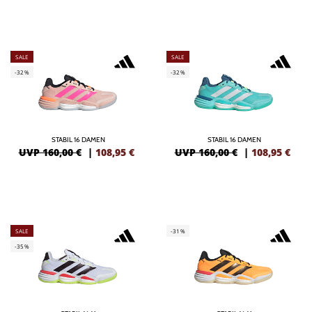
SALE
SALE
-32%
-32%
STABIL 16 DAMEN
STABIL 16 DAMEN
UVP 160,00 €
|
108,95
€
UVP 160,00 €
|
108,95
€
SALE
-31%
-35%