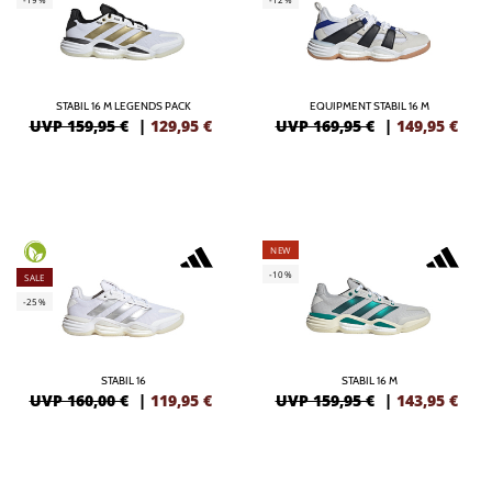
STABIL 16 M LEGENDS PACK
EQUIPMENT STABIL 16 M
UVP 159,95 €
|
129,95
€
UVP 169,95 €
|
149,95
€
NEW
-10%
SALE
-25%
STABIL 16
STABIL 16 M
UVP 160,00 €
|
119,95
€
UVP 159,95 €
|
143,95
€