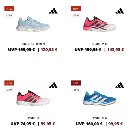
NEW
NEW
-19%
-10%
STABIL 16 DAMEN
STABIL 16 M
UVP 159,95 €
|
129,95
€
UVP 159,95 €
|
143,95
€
NEW
SALE
-20%
-38%
STABIL JR
STABIL 16 M
UVP 74,95 €
|
59,95
€
UVP 160,00 €
|
99,95
€