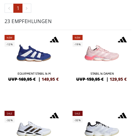
1
23 EMPFEHLUNGEN
NEW
NEW
-12%
-19%
EQUIPMENT STABIL 16 M
STABIL 16 DAMEN
UVP 169,95 €
|
149,95
€
UVP 159,95 €
|
129,95
€
SALE
SALE
-32%
-32%